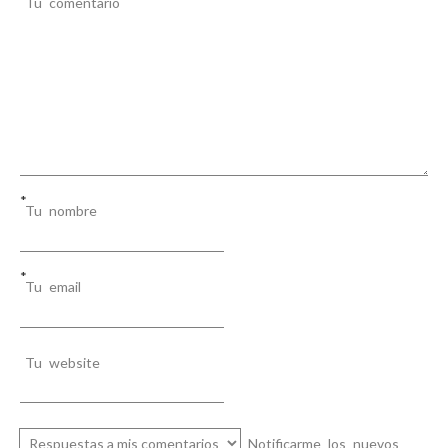
Tu comentario
n
t
r
a
d
a
*
Tu nombre
s
*
Tu email
Tu website
Notificarme los nuevos