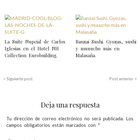
N
a
v
La Suite Nupcial de Carlos
Banzai Sushi. Gyozas, sushi
e
Iglesias en el Hotel NH
y muuucho más en
Collection Eurobuilding.
Malasaña.
g
a
c
< Siguiente post
Post anterior >
i
ó
Deja una respuesta
n
d
Tu dirección de correo electrónico no será publicada.
Los
campos obligatorios están marcados con
*
e
e