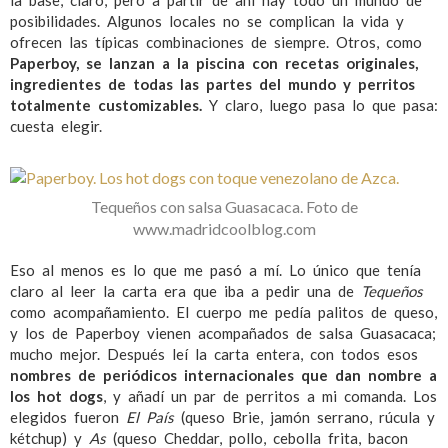
la base, claro, pero a partir de ahí hay todo un mundo de
posibilidades. Algunos locales no se complican la vida y
ofrecen las típicas combinaciones de siempre. Otros, como
Paperboy, se lanzan a la piscina con recetas originales,
ingredientes de todas las partes del mundo y perritos
totalmente customizables.
Y claro, luego pasa lo que pasa:
cuesta elegir.
Tequeños con salsa Guasacaca. Foto de
www.madridcoolblog.com
Eso al menos es lo que me pasó a mí. Lo único que tenía
claro al leer la carta era que iba a pedir una de
Tequeños
como acompañamiento. El cuerpo me pedía palitos de queso,
y los de Paperboy vienen acompañados de salsa Guasacaca;
mucho mejor. Después leí la carta entera, con todos esos
nombres de periódicos internacionales que dan nombre a
los hot dogs
, y añadí un par de perritos a mi comanda. Los
elegidos fueron
El País
(queso Brie, jamón serrano, rúcula y
kétchup) y
As
(queso Cheddar, pollo, cebolla frita, bacon