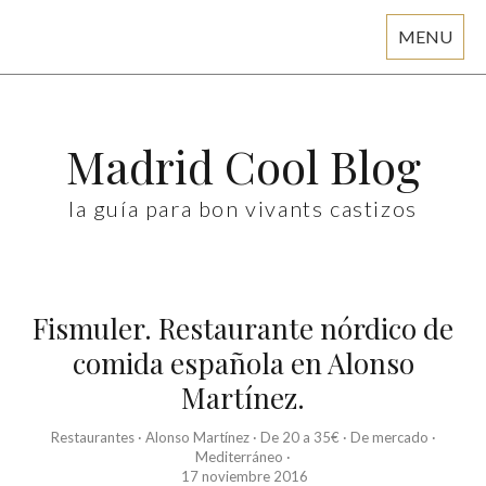
MENU
Skip
to
content
Madrid Cool Blog
la guía para bon vivants castizos
Fismuler. Restaurante nórdico de
comida española en Alonso
Martínez.
Restaurantes
·
Alonso Martínez
·
De 20 a 35€
·
De mercado
·
Mediterráneo
·
17 noviembre 2016