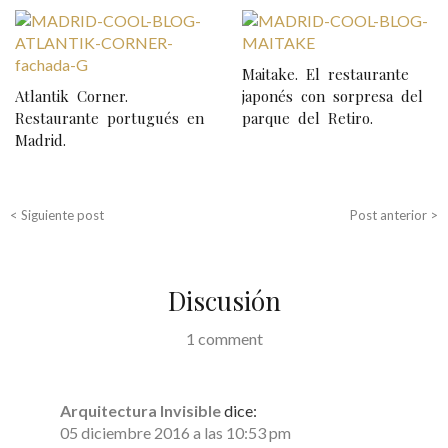
N
a
Maitake. El restaurante
v
Atlantik Corner.
japonés con sorpresa del
e
Restaurante portugués en
parque del Retiro.
Madrid.
g
a
c
< Siguiente post
Post anterior >
i
ó
Discusión
n
d
1 comment
e
e
Arquitectura Invisible
dice:
n
05 diciembre 2016 a las 10:53 pm