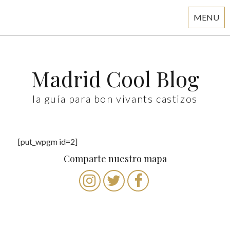
MENU
Skip
to
content
Madrid Cool Blog
la guía para bon vivants castizos
[put_wpgm id=2]
Comparte nuestro mapa