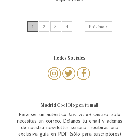
N
1
2
3
4
…
Próxima >
a
v
e
Redes Sociales
g
a
c
i
ó
Madrid Cool Blog en tu mail
n
Para ser un auténtico
bon vivant
castizo, sólo
necesitas un correo. Déjanos tu email y además
d
de nuestra newsletter semanal, recibirás una
e
exclusiva guía en PDF (sólo para suscriptores)