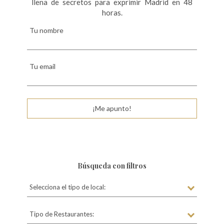
llena de secretos para exprimir Madrid en 48
e
horas.
n
Tu nombre
t
r
Tu email
a
d
a
¡Me apunto!
s
Búsqueda con filtros
Selecciona el tipo de local:
Tipo de Restaurantes: