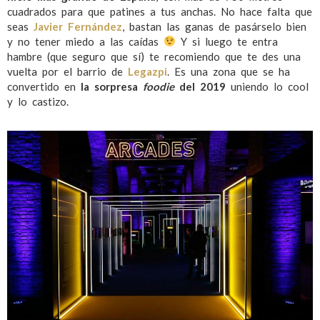
cuadrados para que patines a tus anchas. No hace falta que
seas
Javier Fernández
, bastan las ganas de pasárselo bien
y no tener miedo a las caídas
Y si luego te entra
hambre (que seguro que sí) te recomiendo que te des una
vuelta por el barrio de
Legazpi
. Es una zona que se ha
convertido en
la sorpresa
foodie
del 2019
uniendo lo cool
y lo castizo.