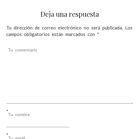
d
e
Deja una respuesta
e
Tu dirección de correo electrónico no será publicada.
Los
n
campos obligatorios están marcados con
*
t
r
Tu comentario
a
d
a
s
*
Tu nombre
*
Tu email