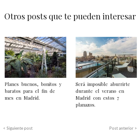
Otros posts que te pueden interesar
N
a
v
e
g
Planes buenos, bonitos y
Será imposible aburrirte
a
baratos para el fin de
durante el verano en
mes en Madrid.
Madrid con estos 7
c
planazos.
i
ó
< Siguiente post
Post anterior >
n