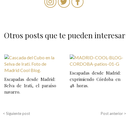
Otros posts que te pueden interesar
N
a
Escapadas desde Madrid:
v
Escapadas desde Madrid:
exprimiendo Córdoba en
e
Selva de Irati, el paraíso
48 horas.
navarro.
g
a
c
< Siguiente post
Post anterior >
i