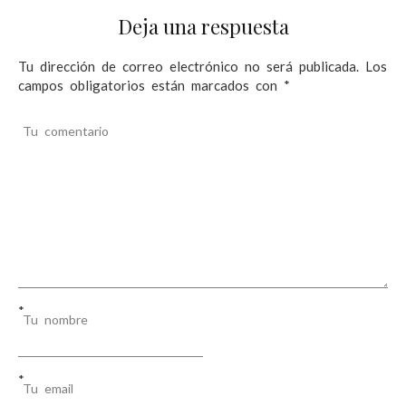
ó
Deja una respuesta
n
d
Tu dirección de correo electrónico no será publicada.
Los
campos obligatorios están marcados con
*
e
e
Tu comentario
n
t
r
a
d
a
*
Tu nombre
s
*
Tu email