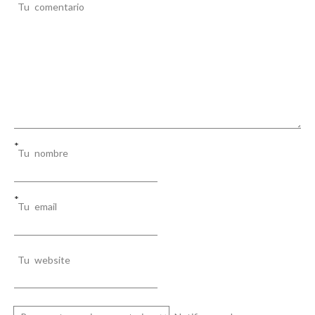
e
Tu comentario
n
t
r
a
d
a
*
Tu nombre
s
*
Tu email
Tu website