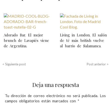
N
a
v
Adorado Bar. El mejor
Living in London. El salón
e
brunch de Lavapiés viene
de té más british vuelve
de Argentina.
al barrio de Salamanca.
g
a
c
< Siguiente post
Post anterior >
i
ó
Deja una respuesta
n
d
Tu dirección de correo electrónico no será publicada.
Los
campos obligatorios están marcados con
*
e