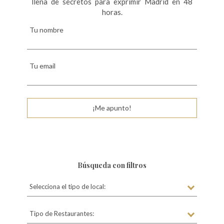
llena de secretos para exprimir Madrid en 48
e
horas.
n
Tu nombre
t
r
Tu email
a
d
a
¡Me apunto!
s
Búsqueda con filtros
Selecciona el tipo de local:
Tipo de Restaurantes: