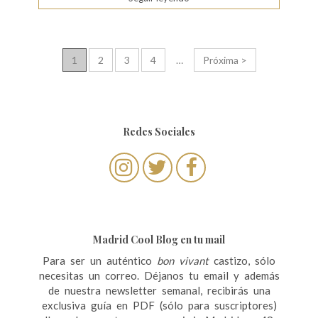
N
1
2
3
4
…
Próxima >
a
v
e
Redes Sociales
g
a
c
i
ó
Madrid Cool Blog en tu mail
n
Para ser un auténtico
bon vivant
castizo, sólo
necesitas un correo. Déjanos tu email y además
d
de nuestra newsletter semanal, recibirás una
e
exclusiva guía en PDF (sólo para suscriptores)