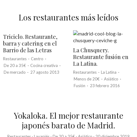
Los restaurantes más leídos
Triciclo. Restaurante,
barra y catering en el
Barrio de las Letras
La Chusquery.
Restaurante fusión en
·
·
Restaurantes
Centro
La Latina.
·
·
De 20 a 35€
Cocina creativa
·
·
·
De mercado
27 agosto 2013
Restaurantes
La Latina
·
·
Menos de 20€
Asiático
·
Fusión
23 febrero 2016
Yokaloka. El mejor restaurante
japonés barato de Madrid.
Restaurantes
·
Lavapiés
·
De 20 a 35€
·
Asiático
·
20 diciembre 2019