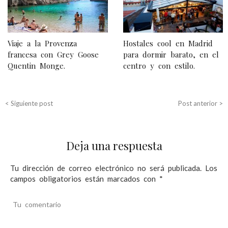
v
e
g
Viaje a la Provenza
Hostales cool en Madrid
a
francesa con Grey Goose
para dormir barato, en el
Quentin Monge.
centro y con estilo.
c
i
ó
< Siguiente post
Post anterior >
n
d
Deja una respuesta
e
e
Tu dirección de correo electrónico no será publicada.
Los
campos obligatorios están marcados con
*
n
t
Tu comentario
r