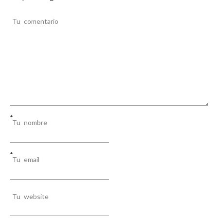
e
e
Tu comentario
n
t
r
a
d
a
*
Tu nombre
s
*
Tu email
Tu website