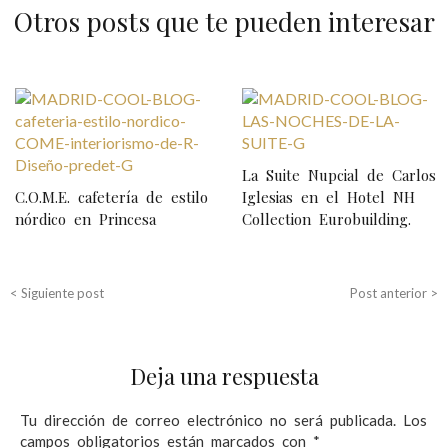
Otros posts que te pueden interesar
N
a
v
La Suite Nupcial de Carlos
e
C.O.M.E. cafetería de estilo
Iglesias en el Hotel NH
nórdico en Princesa
Collection Eurobuilding.
g
a
c
< Siguiente post
Post anterior >
i
ó
Deja una respuesta
n
d
Tu dirección de correo electrónico no será publicada.
Los
campos obligatorios están marcados con
*