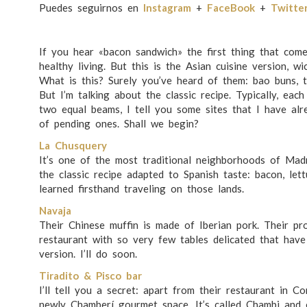
Puedes seguirnos en
Instagram
+
FaceBook
+
Twitte
If you hear «bacon sandwich» the first thing that com
healthy living. But this is the Asian cuisine version, wi
What is this? Surely you’ve heard of them: bao buns, 
But I’m talking about the classic recipe. Typically, eac
two equal beams, I tell you some sites that I have alr
of pending ones. Shall we begin?
La Chusquery
It’s one of the most traditional neighborhoods of Madr
the classic recipe adapted to Spanish taste: bacon, l
learned firsthand traveling on those lands.
Navaja
Their Chinese muffin is made of Iberian pork. Their pro
restaurant with so very few tables delicated that have
version. I’ll do soon.
Tiradito & Pisco bar
I’ll tell you a secret: apart from their restaurant in 
newly Chamberí gourmet space. It’s called Chambi and 