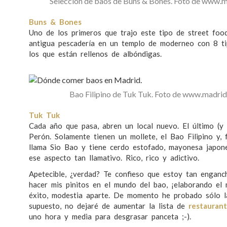
Selección de baos de Buns & Bones. Foto de www.
Buns & Bones
Uno de los primeros que trajo este tipo de street food
antigua pescadería en un templo de moderneo con 8 ti
los que están rellenos de albóndigas.
Bao Filipino de Tuk Tuk. Foto de www.madri
Tuk Tuk
Cada año que pasa, abren un local nuevo. El último (y 
Perón. Solamente tienen un mollete, el Bao Filipino y,
llama Sio Bao y tiene cerdo estofado, mayonesa japone
ese aspecto tan llamativo. Rico, rico y adictivo.
Apetecible, ¿verdad? Te confieso que estoy tan engan
hacer mis pinitos en el mundo del bao, ¡elaborando el
éxito, modestia aparte. De momento he probado sólo la
supuesto, no dejaré de aumentar la lista de
restauran
uno hora y media para desgrasar panceta ;-).