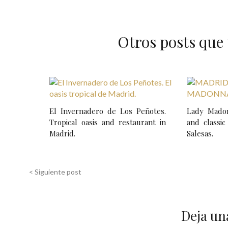
Otros posts que 
N
a
El Invernadero de Los Peñotes.
Lady Madon
v
Tropical oasis and restaurant in
and classic
Madrid.
Salesas.
e
g
< Siguiente post
a
c
Deja un
i