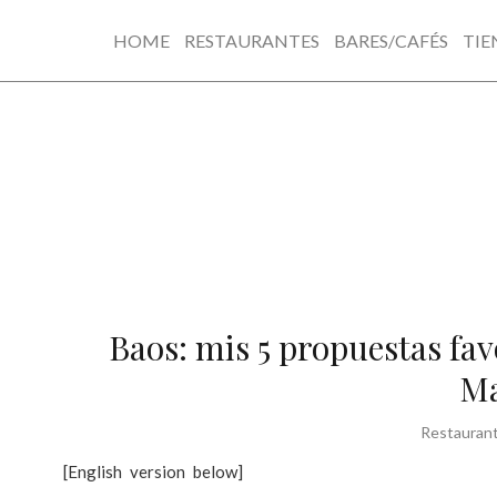
HOME
RESTAURANTES
BARES/CAFÉS
TIE
Skip
to
content
Baos: mis 5 propuestas fav
Ma
Restauran
[English version below]