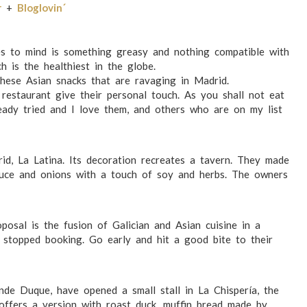
r
+
Bloglovin´
es to mind is something greasy and nothing compatible with
ch is the healthiest in the globe.
these Asian snacks that are ravaging in Madrid.
h restaurant give their personal touch. As you shall not eat
eady tried and I love them, and others who are on my list
id, La Latina. Its decoration recreates a tavern. They made
ettuce and onions with a touch of soy and herbs. The owners
posal is the fusion of Galician and Asian cuisine in a
 stopped booking. Go early and hit a good bite to their
Conde Duque, have opened a small stall in La Chispería, the
offers a version with roast duck, muffin bread made by