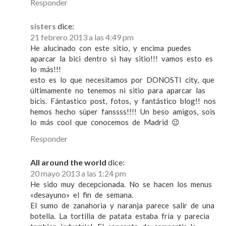
s
Responder
sisters
dice:
21 febrero 2013 a las 4:49 pm
He alucinado con este sitio, y encima puedes
aparcar la bici dentro si hay sitio!!! vamos esto es
lo más!!!
esto es lo que necesitamos por DONOSTI city, que
últimamente no tenemos ni sitio para aparcar las
bicis. Fántastico post, fotos, y fantástico blog!! nos
hemos hecho súper fanssss!!!! Un beso amigos, sois
lo más cool que conocemos de Madrid 😉
Responder
All around the world
dice:
20 mayo 2013 a las 1:24 pm
He sido muy decepcionada. No se hacen los menus
«desayuno» el fin de semana.
El sumo de zanahoria y naranja parece salir de una
botella. La tortilla de patata estaba fría y parecia