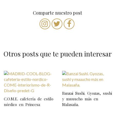
Comparte nuestro post
Otros posts que te pueden interesar
N
a
v
Banzai Sushi. Gyozas, sushi
e
C.O.M.E. cafetería de estilo
y muuucho más en
nórdico en Princesa
Malasaña.
g