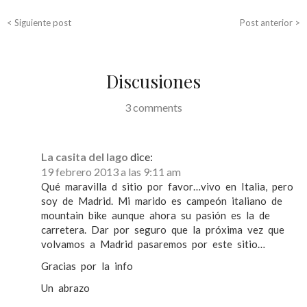
a
c
< Siguiente post
Post anterior >
i
ó
Discusiones
n
d
3 comments
e
e
La casita del lago
dice:
n
19 febrero 2013 a las 9:11 am
Qué maravilla d sitio por favor…vivo en Italia, pero
t
soy de Madrid. Mi marido es campeón italiano de
r
mountain bike aunque ahora su pasión es la de
carretera. Dar por seguro que la próxima vez que
a
volvamos a Madrid pasaremos por este sitio…
d
Gracias por la info
a
Un abrazo