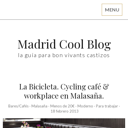
MENU
Skip
to
content
Madrid Cool Blog
la guía para bon vivants castizos
La Bicicleta. Cycling café &
workplace en Malasaña.
Bares/Cafés
·
Malasaña
·
Menos de 20€
·
Moderno
·
Para trabajar
·
18 febrero 2013