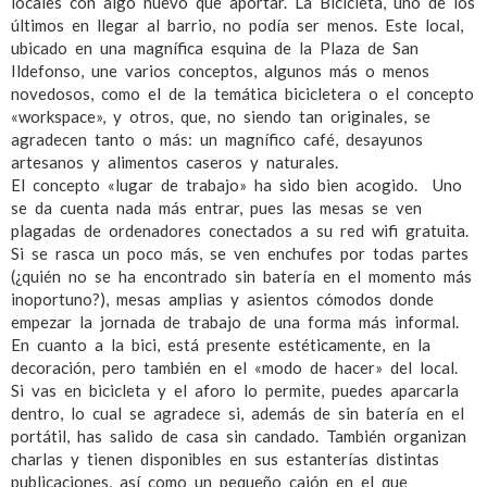
locales con algo nuevo que aportar. La Bicicleta, uno de los
últimos en llegar al barrio, no podía ser menos. Este local,
ubicado en una magnífica esquina de la Plaza de San
Ildefonso, une varios conceptos, algunos más o menos
novedosos, como el de la temática bicicletera o el concepto
«workspace», y otros, que, no siendo tan originales, se
agradecen tanto o más: un magnífico café, desayunos
artesanos y alimentos caseros y naturales.
El concepto «lugar de trabajo» ha sido bien acogido. Uno
se da cuenta nada más entrar, pues las mesas se ven
plagadas de ordenadores conectados a su red wifi gratuita.
Si se rasca un poco más, se ven enchufes por todas partes
(¿quién no se ha encontrado sin batería en el momento más
inoportuno?), mesas amplias y asientos cómodos donde
empezar la jornada de trabajo de una forma más informal.
En cuanto a la bici, está presente estéticamente, en la
decoración, pero también en el «modo de hacer» del local.
Si vas en bicicleta y el aforo lo permite, puedes aparcarla
dentro, lo cual se agradece si, además de sin batería en el
portátil, has salido de casa sin candado. También organizan
charlas y tienen disponibles en sus estanterías distintas
publicaciones, así como un pequeño cajón en el que