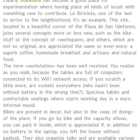
Clearly
Malasaña
has become a good place for
experimentation where having place all kinds of locals with
something new to contribute. La Bicicleta, one of the last
to arrive to the neighborhood, it’s an example. This site,
located in a beautiful corner of the Plaza de San Ildefonso,
joins several concepts more or less new, such as the bike
stuff or the concept of «workspace», and others, which are
not so original, are appreciated the same or even more: a
superb coffee, homemade breakfast and artisans and natural
food.
The term «workstation» has been well received. You realize
as you walk, because the tables are full of computers
connected to its WiFi network access. If you scratch a
little more, are sockets everywhere (who hasn’t been
without battery in the wrong time?), Spacious tables and
comfortable seatings where starts working day in a more
informal mood.
Bikes are present in decor, but also in the «way of doing»
of the place. If you go by bike and the capacity allows,
you can park it inside, which is appreciated if, in addition to
no battery in the laptop, you left the house without
padlock. They also organize talks and are available various