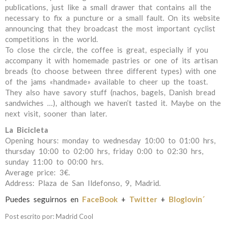
publications, just like a small drawer that contains all the
necessary to fix a puncture or a small fault. On its website
announcing that they broadcast the most important cyclist
competitions in the world.
To close the circle, the coffee is great, especially if you
accompany it with homemade pastries or one of its artisan
breads (to choose between three different types) with one
of the jams «handmade» available to cheer up the toast.
They also have savory stuff (nachos, bagels, Danish bread
sandwiches …), although we haven’t tasted it. Maybe on the
next visit, sooner than later.
La Bicicleta
Opening hours: monday to wednesday 10:00 to 01:00 hrs,
thursday 10:00 to 02:00 hrs, friday 0:00 to 02:30 hrs,
sunday 11:00 to 00:00 hrs.
Average price: 3€.
Address: Plaza de San Ildefonso, 9, Madrid.
Puedes seguirnos en
FaceBook
+
Twitter
+
Bloglovin´
Post escrito por: Madrid Cool