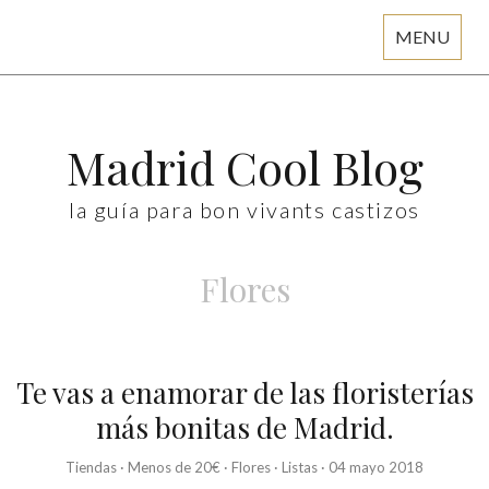
MENU
Skip
to
content
Madrid Cool Blog
la guía para bon vivants castizos
Flores
Te vas a enamorar de las floristerías
más bonitas de Madrid.
Tiendas
·
Menos de 20€
·
Flores
·
Listas
·
04 mayo 2018