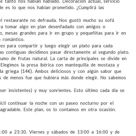
e tanto nos habían hablado. Decoración actual, servicio
le es lo que nos habían prometido. ¿Cumplirá las
el restaurante no defrauda. Nos gustó mucho su sofá
ra tomar algo en plan desenfadado con amigos o
to, mesas grandes para ir en grupo y pequeñitas para ir en
 romántico.
es
para compartir y luego elegir un plato para cada
s contiguas decidimos pasar directamente al segundo plato.
umo de frutas natural. La carta de principales se divide en
. Elegimos la presa ibérica con mantequilla de mostaza y
da griega (14€). Ambos deliciosos y con algún sabor que
os de menos fue que hubiera más donde elegir. No sabemos
er insistentes) y muy sonrientes. Esto último cada día se
cil continuar la noche con un paseo nocturno por el
agradable. Este plan, os lo contamos en otra ocasión.
1:00 a 23:30. Viernes y sábados de 13:00 a 16:00 y de