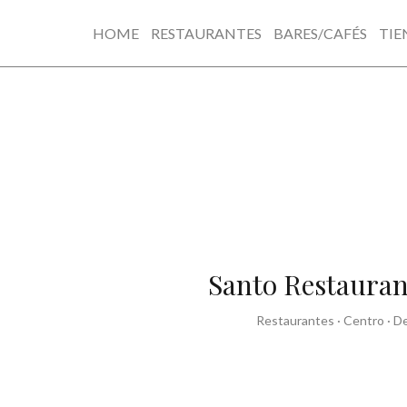
HOME
RESTAURANTES
BARES/CAFÉS
TIE
Skip
to
content
Santo Restauran
Restaurantes
·
Centro
·
De