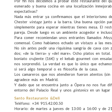
Por fin nos decidimos a probar este restaurante del qu
esmerado y buena cocina en una localización inmejorab
expectativas?
Nada más entrar ya confirmamos que el interiorismo d
Chester
vintage
junto a la barra. Una buena opción pa
simplemente para esperar mientras tienes mesa. El res
pareja. Desde luego es un ambiente acogedor e incluso
Para comer recomiendan unos entrantes llamados
Mezz
comensal. Como habíamos echado un vistazo a las mesa
No sin antes pedir una riquísima sangría de cava con z
dos; «de la tierra» y «del mare». Ocho platos en total
boniato crujiente (16€) y el kebab gourmet con ensala
nos sorprendió. La verdad es que lo único que echam
si será algo temporal o es filosofía de la casa.
Los camareros que nos atendieron fueron atentos (sin s
agradece más en Madrid.
Y dado que se encuentra junto a Ópera no nos fue difí
entorno del Palacio Real y unos
gintonics
en un lugar 
Santo Restaurante &Deli
Teléfono: +34 915.42.00.50
Horario: de martes a jueves de 13:00 a 16:00 y de 2