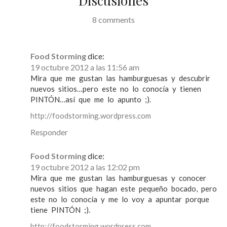
Discusiones
n
d
8 comments
e
e
Food Storming
dice:
n
19 octubre 2012 a las 11:56 am
Mira que me gustan las hamburguesas y descubrir
t
nuevos sitios…pero este no lo conocía y tienen
r
PINTÓN…así que me lo apunto ;).
a
http://foodstorming.wordpress.com
d
Responder
a
Food Storming
dice:
s
19 octubre 2012 a las 12:02 pm
Mira que me gustan las hamburguesas y conocer
nuevos sitios que hagan este pequeño bocado, pero
este no lo conocía y me lo voy a apuntar porque
tiene PINTÓN ;).
http://foodstorming.wordpress.com