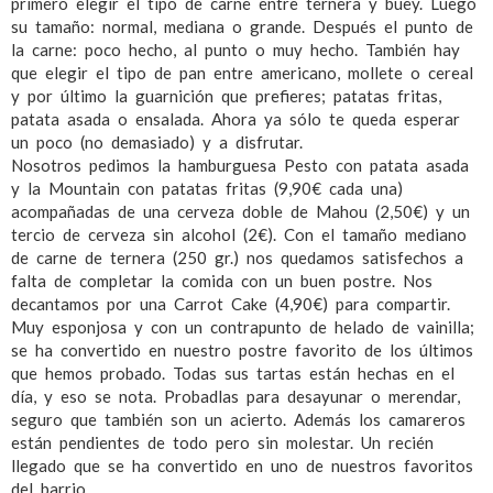
primero elegir el tipo de carne entre ternera y buey. Luego
su tamaño: normal, mediana o grande. Después el punto de
la carne: poco hecho, al punto o muy hecho. También hay
que elegir el tipo de pan entre americano, mollete o cereal
y por último la guarnición que prefieres; patatas fritas,
patata asada o ensalada. Ahora ya sólo te queda esperar
un poco (no demasiado) y a disfrutar.
Nosotros pedimos la hamburguesa Pesto con patata asada
y la Mountain con patatas fritas (9,90€ cada una)
acompañadas de una cerveza doble de Mahou (2,50€) y un
tercio de cerveza sin alcohol (2€). Con el tamaño mediano
de carne de ternera (250 gr.) nos quedamos satisfechos a
falta de completar la comida con un buen postre. Nos
decantamos por una Carrot Cake (4,90€) para compartir.
Muy esponjosa y con un contrapunto de helado de vainilla;
se ha convertido en nuestro postre favorito de los últimos
que hemos probado. Todas sus tartas están hechas en el
día, y eso se nota. Probadlas para desayunar o merendar,
seguro que también son un acierto. Además los camareros
están pendientes de todo pero sin molestar. Un recién
llegado que se ha convertido en uno de nuestros favoritos
del barrio.