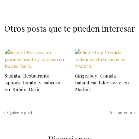
Otros posts que te pueden interesar
N
a
v
Sushita. Restaurante
Gingerboy. Comida
e
japonés bonito y sabroso
tailandesa take away en
en Rubén Darío.
Madrid.
g
a
c
< Siguiente post
Post anterior >
i
ó