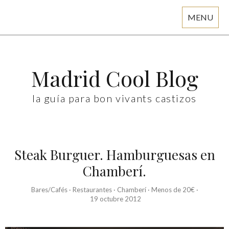
MENU
Skip
to
content
Madrid Cool Blog
la guía para bon vivants castizos
Steak Burguer. Hamburguesas en
Chamberí.
Bares/Cafés
·
Restaurantes
·
Chamberí
·
Menos de 20€
·
19 octubre 2012