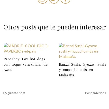
Otros posts que te pueden interesar
N
a
Paperboy. Los hot dogs
v
con toque venezolano de
Banzai Sushi. Gyozas, sushi
e
Azca.
y muuucho más en
Malasaña.
g
a
c
< Siguiente post
Post anterior >
i
ó