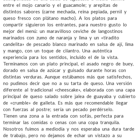
entre el mojo canario y el guacamole; y arepitas de
distintos sabores (carne mechada, reina pepiada, pernil y
queso fresco con plátano macho). A los platos para
compartir siguieron los entrantes, para nuestro gusto lo
mejor del menú: un maravilloso ceviche de langostinos
marinados con zumo de naranja y lima y un «tiradito
candelita» de pescado blanco marinado en salsa de ají, lima
y mango, con un toque de cilantro. Una auténtica
experiencia para los sentidos, incluido el de la vista.
Terminamos con un plato principal, el asado negro de buey,
dorado en salsa de azúcar y guisado durante horas con
distintas verduras. Aunque estábamos más que satisfechos,
no pudimos decir que no a su tarta de queso. Una versión
diferente al tradicional «cheescake», elaborada con una capa
principal de queso salado sobre jalea de guayaba y cubierto
de «crumble» de galleta. Es más que recomendable llegar
con fuerzas al postre; sería un pecado perdérselo.
Tienen una zona a la entrada con sofás, perfecta para
terminar las comidas o cenas con una copa tranquila.
Nosotros fuimos a mediodía y nos esperaba una dura tarde
de trabajo, pero no dejamos de echar un vistazo a su