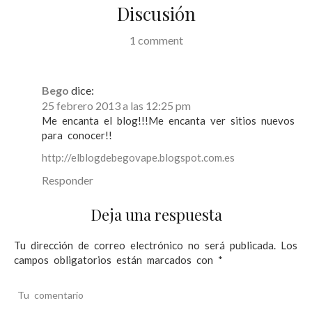
Discusión
n
d
1 comment
e
e
Bego
dice:
n
25 febrero 2013 a las 12:25 pm
Me encanta el blog!!!Me encanta ver sitios nuevos
t
para conocer!!
r
http://elblogdebegovape.blogspot.com.es
a
Responder
d
Deja una respuesta
a
s
Tu dirección de correo electrónico no será publicada.
Los
campos obligatorios están marcados con
*
Tu comentario