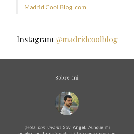
Madrid Cool Blog .com
Instagram
@madridcoolblog
Sobre mí
¡Hola
bon vivant
! Soy
Ángel
. Aunque mi
nombre no te dirá nada, si te cuento que soy