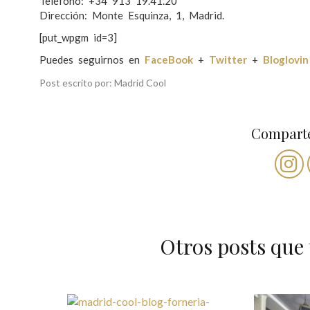
Teléfono: +34 913 19.41.20
Dirección: Monte Esquinza, 1, Madrid.
[put_wpgm id=3]
Puedes seguirnos en
FaceBook
+
Twitter
+
Bloglovin
Post escrito por: Madrid Cool
Comparte
Otros posts que 
N