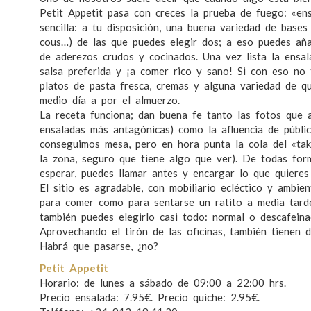
Petit Appetit pasa con creces la prueba de fuego: «ens
sencilla: a tu disposición, una buena variedad de bases 
cous…) de las que puedes elegir dos; a eso puedes añad
de aderezos crudos y cocinados. Una vez lista la ensala
salsa preferida y ¡a comer rico y sano! Si con eso no t
platos de pasta fresca, cremas y alguna variedad de qui
medio día a por el almuerzo.
La receta funciona; dan buena fe tanto las fotos que
ensaladas más antagónicas) como la afluencia de públi
conseguimos mesa, pero en hora punta la cola del «take
la zona, seguro que tiene algo que ver). De todas form
esperar, puedes llamar antes y encargar lo que quieres
El sitio es agradable, con mobiliario ecléctico y ambie
para comer como para sentarse un ratito a media tarde
también puedes elegirlo casi todo: normal o descafein
Aprovechando el tirón de las oficinas, también tienen d
Habrá que pasarse, ¿no?
Petit Appetit
Horario: de lunes a sábado de 09:00 a 22:00 hrs.
Precio ensalada: 7.95€. Precio quiche: 2.95€.