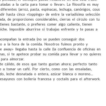
aladas a la carta para tomar o llevar». La filosofía es muy
diferentes (arroz, pasta, espinacas, lechuga, canónigos, cous
ir hasta cinco «toppings» de entre la variadísima selección
da, de proporciones considerables, cierras el círculo con tu
ienes bastante, o prefieres comer algo caliente, tienen
che. Imposible aburrirse si trabajas enfrente y te pasas a
 acompañan la entrada (no se pueden conseguir dos
co a la hora de la comida. Nosotros fuimos pronto y
 away» llegaba hasta la calle (la confluencia de oficinas en
as, si te apetece probar su comida para llevar y no quieres
 para almorzar.
nte cálido, de esos que tanto gustan ahora; perfecto tanto
 a tomar un café. Por cierto, como con las ensaladas,
ado, leche desnatada o entera, azúcar blanca o moreno…
esayunos con bollería francesa y coctails para el afterwork.