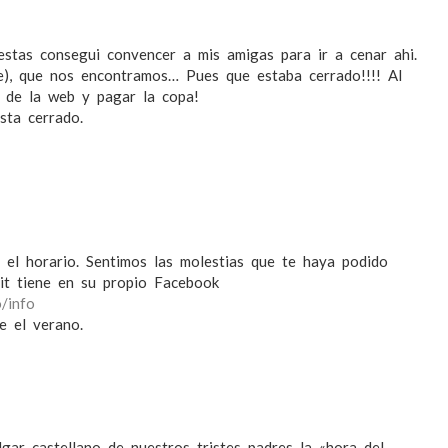
tas consegui convencer a mis amigas para ir a cenar ahi.
e), que nos encontramos… Pues que estaba cerrado!!!! Al
o de la web y pagar la copa!
sta cerrado.
 el horario. Sentimos las molestias que te haya podido
tit tiene en su propio Facebook
/info
e el verano.
lgar castellano de nuestros tristes padres la «hora del