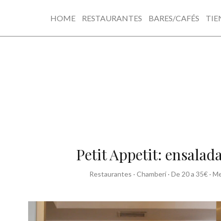
HOME
RESTAURANTES
BARES/CAFÉS
TIE
Skip
to
content
Petit Appetit: ensalad
Restaurantes
·
Chamberí
·
De 20 a 35€
·
Me