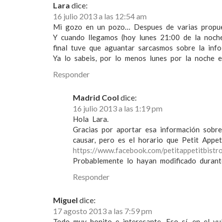
Lara
dice:
n
16 julio 2013 a las 12:54 am
t
Mi gozo en un pozo… Despues de varias propues
Y cuando llegamos (hoy lunes 21:00 de la noch
r
final tuve que aguantar sarcasmos sobre la inf
Ya lo sabeis, por lo menos lunes por la noche e
a
Responder
d
Madrid Cool
dice:
a
16 julio 2013 a las 1:19 pm
s
Hola Lara.
Gracias por aportar esa información sobre
causar, pero es el horario que Petit Appe
https://www.facebook.com/petitappetitbistro
Probablemente lo hayan modificado durant
Responder
Miguel
dice:
17 agosto 2013 a las 7:59 pm
Todo muy bonito e interesante. Eso sí, en el vu