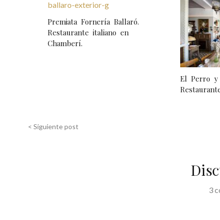
a
Premiata Fornería Ballaró.
v
Restaurante italiano en
Chamberí.
e
g
El Perro y 
a
Restaurante
c
i
< Siguiente post
ó
n
Disc
d
3 
e
e