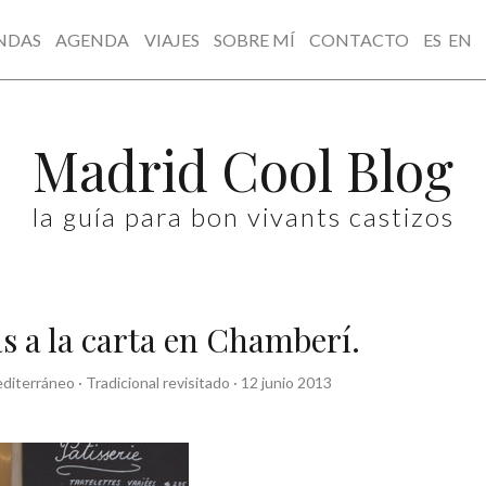
NDAS
AGENDA
VIAJES
SOBRE MÍ
CONTACTO
ES
EN
Madrid Cool Blog
la guía para bon vivants castizos
as a la carta en Chamberí.
diterráneo
·
Tradicional revisitado
·
12 junio 2013