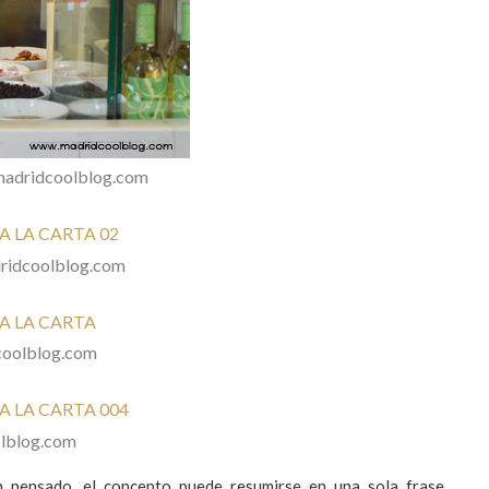
w.madridcoolblog.com
dridcoolblog.com
dcoolblog.com
olblog.com
 pensado, el concepto puede resumirse en una sola frase.