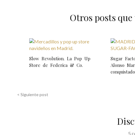
Otros posts que 
N
a
Slow Revolution. La Pop Up
Sugar Facto
v
Store de Federica & Co.
Alonso Mar
conquistado
e
g
< Siguiente post
a
c
Disc
i
ó
5 