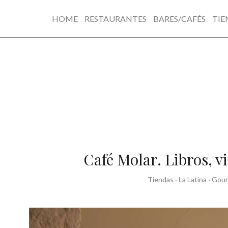
HOME
RESTAURANTES
BARES/CAFÉS
TIE
Skip
to
content
Café Molar. Libros, vi
Tiendas
·
La Latina
·
Gou