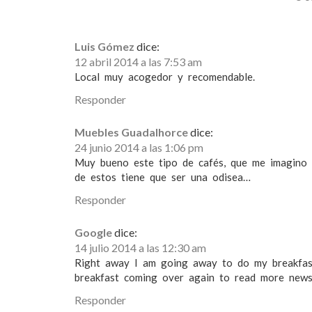
n
d
Luis Gómez
dice:
12 abril 2014 a las 7:53 am
e
Local muy acogedor y recomendable.
e
Responder
n
Muebles Guadalhorce
dice:
t
24 junio 2014 a las 1:06 pm
Muy bueno este tipo de cafés, que me imagino e
r
de estos tiene que ser una odisea…
a
Responder
d
Google
dice:
a
14 julio 2014 a las 12:30 am
Right away I am going away to do my breakfas
s
breakfast coming over again to read more news
Responder