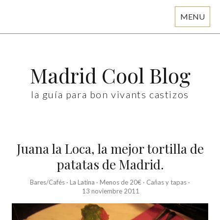
MENU
Skip
to
content
Madrid Cool Blog
la guía para bon vivants castizos
Juana la Loca, la mejor tortilla de
patatas de Madrid.
Bares/Cafés
·
La Latina
·
Menos de 20€
·
Cañas y tapas
·
13 noviembre 2011