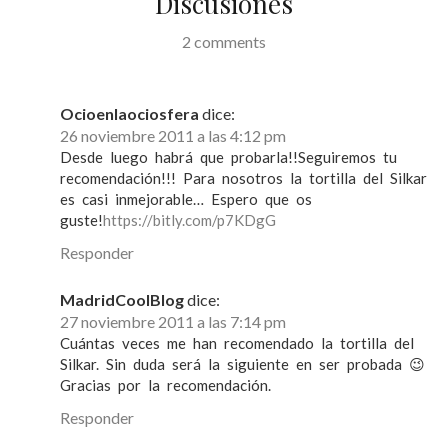
Discusiones
n
d
2 comments
e
e
Ocioenlaociosfera
dice:
n
26 noviembre 2011 a las 4:12 pm
Desde luego habrá que probarla!!Seguiremos tu
t
recomendación!!! Para nosotros la tortilla del Silkar
r
es casi inmejorable… Espero que os
guste!
https://bitly.com/p7KDgG
a
Responder
d
a
MadridCoolBlog
dice:
27 noviembre 2011 a las 7:14 pm
s
Cuántas veces me han recomendado la tortilla del
Silkar. Sin duda será la siguiente en ser probada 😉
Gracias por la recomendación.
Responder