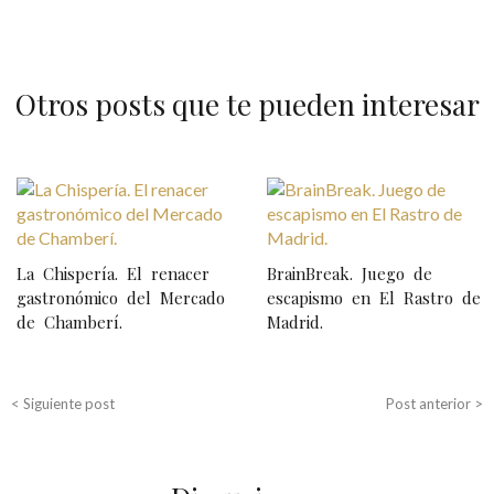
Otros posts que te pueden interesar
N
a
v
La Chispería. El renacer
BrainBreak. Juego de
e
gastronómico del Mercado
escapismo en El Rastro de
de Chamberí.
Madrid.
g
a
c
< Siguiente post
Post anterior >
i
ó