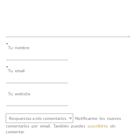
e
n
t
r
a
*
Tu nombre
d
a
*
s
Tu email
Tu website
Notificarme los nuevos
comentarios por email. También puedes
suscribirte
sin
comentar.