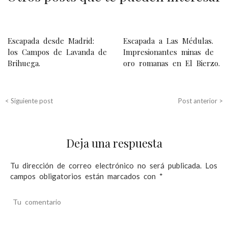
N
Escapada desde Madrid:
Escapada a Las Médulas.
a
los Campos de Lavanda de
Impresionantes minas de
Brihuega.
oro romanas en El Bierzo.
v
e
g
< Siguiente post
Post anterior >
a
c
Deja una respuesta
i
ó
Tu dirección de correo electrónico no será publicada.
Los
campos obligatorios están marcados con
*
n
d
Tu comentario
e