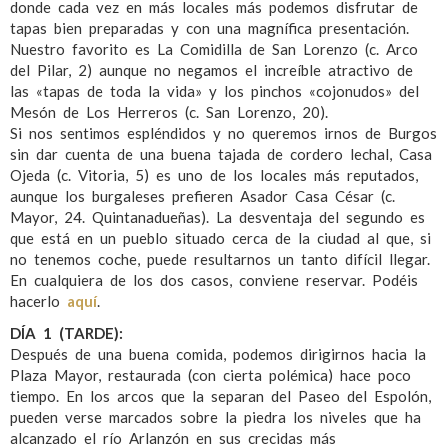
donde cada vez en más locales más podemos disfrutar de
tapas bien preparadas y con una magnífica presentación.
Nuestro favorito es La Comidilla de San Lorenzo (c. Arco
del Pilar, 2) aunque no negamos el increíble atractivo de
las «tapas de toda la vida» y los pinchos «cojonudos» del
Mesón de Los Herreros (c. San Lorenzo, 20).
Si nos sentimos espléndidos y no queremos irnos de Burgos
sin dar cuenta de una buena tajada de cordero lechal, Casa
Ojeda (c. Vitoria, 5) es uno de los locales más reputados,
aunque los burgaleses prefieren Asador Casa César (c.
Mayor, 24. Quintanadueñas). La desventaja del segundo es
que está en un pueblo situado cerca de la ciudad al que, si
no tenemos coche, puede resultarnos un tanto difícil llegar.
En cualquiera de los dos casos, conviene reservar. Podéis
hacerlo
aquí
.
DÍA 1 (TARDE):
Después de una buena comida, podemos dirigirnos hacia la
Plaza Mayor, restaurada (con cierta polémica) hace poco
tiempo. En los arcos que la separan del Paseo del Espolón,
pueden verse marcados sobre la piedra los niveles que ha
alcanzado el río Arlanzón en sus crecidas más