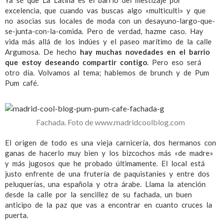
Ya sé que La Latina es el barrio del mestizaje por
excelencia, que cuando vas buscas algo «multiculti» y que
no asocias sus locales de moda con un desayuno-largo-que-
se-junta-con-la-comida. Pero de verdad, hazme caso. Hay
vida más allá de los indúes y el paseo marítimo de la calle
Argumosa. De hecho
hay muchas novedades en el barrio
que estoy deseando compartir contigo
. Pero eso será
otro día. Volvamos al tema; hablemos de brunch y de Pum
Pum café.
Fachada. Foto de www.madridcoolblog.com
El origen de todo es una vieja carnicería, dos hermanos con
ganas de hacerlo muy bien y los bizcochos más «de madre»
y más jugosos que he probado últimamente. El local está
justo enfrente de una frutería de paquistaníes y entre dos
peluquerías, una española y otra árabe. Llama la atención
desde la calle por la sencillez de su fachada, un buen
anticipo de la paz que vas a encontrar en cuanto cruces la
puerta.