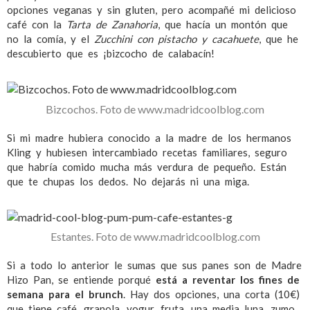
opciones veganas y sin gluten, pero acompañé mi delicioso
café con la
Tarta de Zanahoria
, que hacía un montón que
no la comía, y el
Zucchini con pistacho y cacahuete
, que he
descubierto que es ¡bizcocho de calabacín!
Bizcochos. Foto de www.madridcoolblog.com
Si mi madre hubiera conocido a la madre de los hermanos
Kling y hubiesen intercambiado recetas familiares, seguro
que habría comido mucha más verdura de pequeño. Están
que te chupas los dedos. No dejarás ni una miga.
Estantes. Foto de www.madridcoolblog.com
Si a todo lo anterior le sumas que sus panes son de Madre
Hizo Pan, se entiende porqué
está a reventar los fines de
semana para el brunch
. Hay dos opciones, una corta (10€)
que tiene café, granola, yogur, fruta, una media luna, zumo