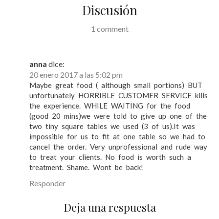
ó
Discusión
n
d
1 comment
e
e
anna
dice:
n
20 enero 2017 a las 5:02 pm
Maybe great food ( although small portions) BUT
t
unfortunately HORRIBLE CUSTOMER SERVICE kills
r
the experience. WHILE WAITING for the food
(good 20 mins)we were told to give up one of the
a
two tiny square tables we used (3 of us).It was
impossible for us to fit at one table so we had to
d
cancel the order. Very unprofessional and rude way
a
to treat your clients. No food is worth such a
treatment. Shame. Wont be back!
s
Responder
Deja una respuesta