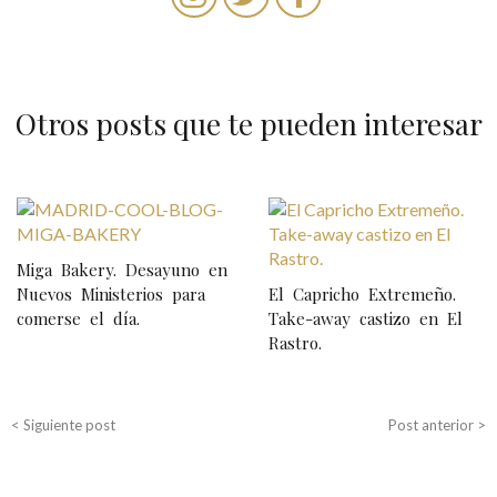
Otros posts que te pueden interesar
N
a
Miga Bakery. Desayuno en
v
Nuevos Ministerios para
El Capricho Extremeño.
e
comerse el día.
Take-away castizo en El
Rastro.
g
a
c
< Siguiente post
Post anterior >
i