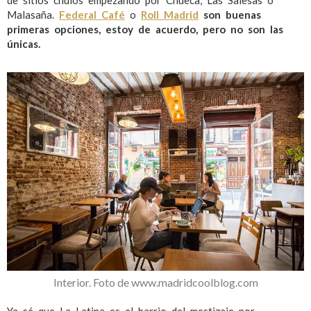
de sitios chulos empezando por Chueca, Las Salesas o
Malasaña.
Federal Café
o
Roll Madrid
son buenas
primeras opciones, estoy de acuerdo, pero no son las
únicas.
Interior. Foto de www.madridcoolblog.com