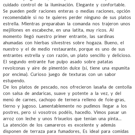
cuidado control de la iluminación. Elegante y confortable.
Se pueden pedir raciones enteras o medias raciones, opción
recomendable si no te quieres perder ninguno de sus platos
estrella. Mientras preparaban la comanda nos trajeron unos
mejillones en escabeche, en una latita, muy ricos. Al
momento llegó nuestro primer entrante, las sardinas
ahumadas con hierbas silvestres sobre hogaza. Bueno, el
nuestro y el de medio restaurante, porque es uno de sus
entrantes estrella y con razón, un plato sencillo y delicioso.
El segundo entrante fue pulpo asado sobre patatas
revolconas y aire de pimentón dulce (sí, tiene una espumita
por encima). Curioso juego de texturas con un sabor
estupendo.
De los platos de pescado, nos ofrecieron lasaña de centolla
con salsa de andaricas, suave y potente a la vez, y del
menú de carnes, cachopo de ternera relleno de foie-gras,
tierno y jugoso. Lamentablemente no pudimos llegar a los
postres, pero si vosotros podéis, hacedlo. Vimos pasar un
arroz con leche y unos frixuelos que tenían una pinta…
La atención de los camareros es excelente y además
disponen de terraza para fumadores, Es ideal para comidas