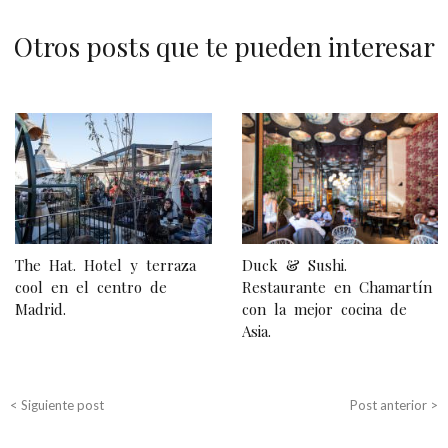
Otros posts que te pueden interesar
N
a
v
e
g
The Hat. Hotel y terraza
Duck & Sushi.
a
cool en el centro de
Restaurante en Chamartín
Madrid.
con la mejor cocina de
c
Asia.
i
ó
< Siguiente post
Post anterior >
n
d