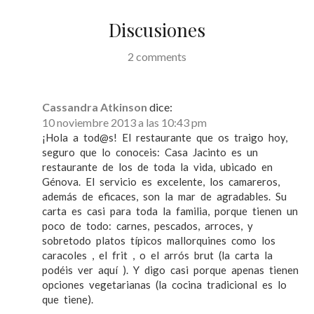
e
Discusiones
e
2 comments
n
t
r
Cassandra Atkinson
dice:
10 noviembre 2013 a las 10:43 pm
a
¡Hola a tod@s! El restaurante que os traigo hoy,
d
seguro que lo conoceis: Casa Jacinto es un
restaurante de los de toda la vida, ubicado en
a
Génova. El servicio es excelente, los camareros,
s
además de eficaces, son la mar de agradables. Su
carta es casi para toda la familia, porque tienen un
poco de todo: carnes, pescados, arroces, y
sobretodo platos típicos mallorquines como los
caracoles , el frit , o el arrós brut (la carta la
podéis ver aquí ). Y digo casi porque apenas tienen
opciones vegetarianas (la cocina tradicional es lo
que tiene).