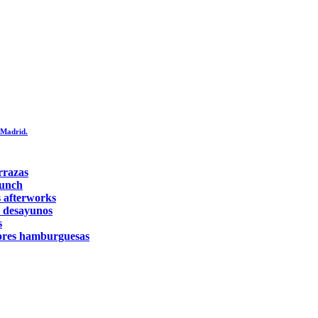
 Madrid.
rrazas
runch
s afterworks
s desayunos
s
ores hamburguesas