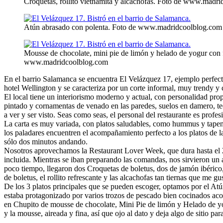
Croquetas, rollito vietnamita y alcachofas. Foto de www.madr
Atún abrasado con polenta. Foto de www.madridcoolblog.com
Mousse de chocolate, mini pie de limón y helado de yogur con 
www.madridcoolblog.com
En el barrio Salamanca se encuentra El Velázquez 17, ejemplo perfecto
hotel Wellington y se caracteriza por un corte informal, muy trendy y
El local tiene un interiorismo moderno y actual, con personalidad prop
pintado y cornamentas de venado en las paredes, suelos en damero, te
a ver y ser visto. Seas como seas, el personal del restaurante es profes
La carta es muy variada, con platos saludables, como hummus y tapen
los paladares encuentren el acompañamiento perfecto a los platos de 
sólo dos minutos andando.
Nosotros aprovechamos la Restaurant Lover Week, que dura hasta el 22
incluida. Mientras se iban preparando las comandas, nos sirvieron un a
poco tiempo, llegaron dos Croquetas de boletus, dos de jamón ibérico
de boletus, el rollito refrescante y las alcachofas tan tiernas que me gu
De los 3 platos principales que se pueden escoger, optamos por el Atú
estaba protagonizado por varios trozos de pescado bien cocinados acom
en Chupito de mousse de chocolate, Mini Pie de limón y Helado de yogur
y la mousse, aireada y fina, así que ojo al dato y deja algo de sitio para