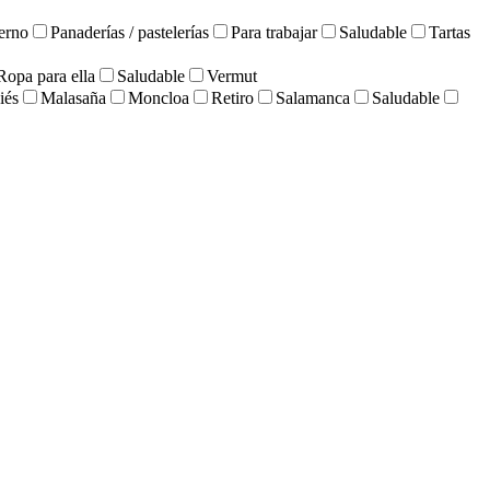
erno
Panaderías / pastelerías
Para trabajar
Saludable
Tartas
Ropa para ella
Saludable
Vermut
iés
Malasaña
Moncloa
Retiro
Salamanca
Saludable