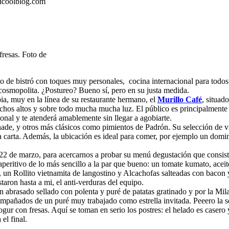
idcoolblog.com
fresas. Foto de
 de bistró con toques muy personales, cocina internacional para todos l
 cosmopolita. ¿Postureo? Bueno sí, pero en su justa medida.
ia, muy en la línea de su restaurante hermano, el
Murillo Café
, situad
chos altos y sobre todo mucha mucha luz. El público es principalmente 
ional y te atenderá amablemente sin llegar a agobiarte.
ade, y otros más clásicos como pimientos de Padrón. Su selección de v
la carta. Además, la ubicación es ideal para comer, por ejemplo un dom
 de marzo, para acercarnos a probar su menú degustación que consistía
peritivo de lo más sencillo a la par que bueno: un tomate kumato, aceite
, un Rollito vietnamita de langostino y Alcachofas salteadas con bacon
staron hasta a mi, el anti-verduras del equipo.
n abrasado sellado con polenta y puré de patatas gratinado y por la Mila
pañados de un puré muy trabajado como estrella invitada. Peeero la sor
 con fresas. Aquí se toman en serio los postres: el helado es casero y e
 el final.