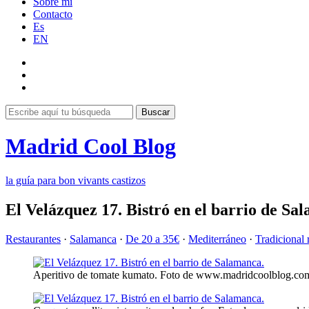
Sobre mí
Contacto
Es
EN
Buscar
Madrid Cool Blog
la guía para bon vivants castizos
El Velázquez 17. Bistró en el barrio de Sa
Restaurantes
·
Salamanca
·
De 20 a 35€
·
Mediterráneo
·
Tradicional 
Aperitivo de tomate kumato. Foto de www.madridcoolblog.co