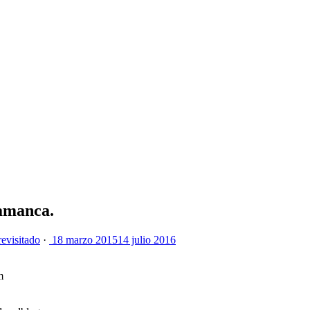
lamanca.
revisitado
·
18 marzo 2015
14 julio 2016
m