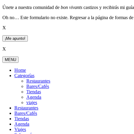
Skip
Únete a nuestra comunidad de
bon vivants
castizos y recibirás mi guí
to
Oh no… Este formulario no existe. Regresar a la página de formas de 
content
X
¡Me apunto!
X
MENU
Home
Categorías
Restaurantes
Bares/Cafés
Tiendas
Agenda
viajes
Restaurantes
Bares/Cafés
Tiendas
Agenda
Viajes