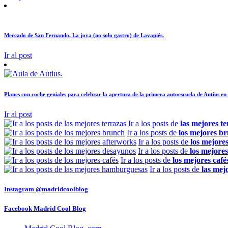
Mercado de San Fernando. La joya (no solo gastro) de Lavapiés.
Ir al post
Planes con coche geniales para celebrar la apertura de la primera autoescuela de Autius en
Ir al post
Ir a los posts de
las mejores te
Ir a los posts de
los mejores b
Ir a los posts de
los mejore
Ir a los posts de
los mejore
Ir a los posts de
los mejores café
Ir a los posts de
las mej
Instagram
@madridcoolblog
Facebook
Madrid Cool Blog