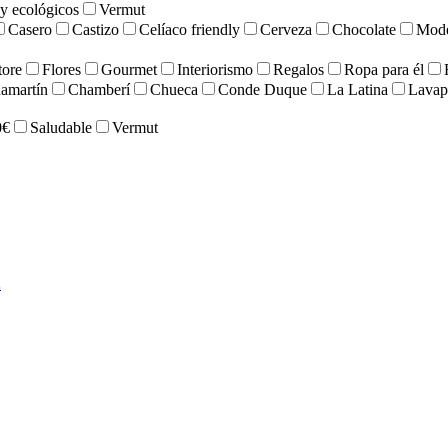
y ecológicos
Vermut
Casero
Castizo
Celíaco friendly
Cerveza
Chocolate
Mod
tore
Flores
Gourmet
Interiorismo
Regalos
Ropa para él
amartín
Chamberí
Chueca
Conde Duque
La Latina
Lavap
0€
Saludable
Vermut
.