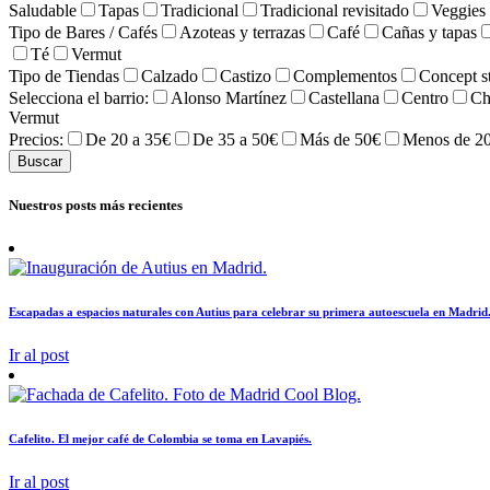
Saludable
Tapas
Tradicional
Tradicional revisitado
Veggies 
Tipo de Bares / Cafés
Azoteas y terrazas
Café
Cañas y tapas
Té
Vermut
Tipo de Tiendas
Calzado
Castizo
Complementos
Concept s
Selecciona el barrio:
Alonso Martínez
Castellana
Centro
Ch
Vermut
Precios:
De 20 a 35€
De 35 a 50€
Más de 50€
Menos de 2
Nuestros posts más recientes
Escapadas a espacios naturales con Autius para celebrar su primera autoescuela en Madrid
Ir al post
Cafelito. El mejor café de Colombia se toma en Lavapiés.
Ir al post