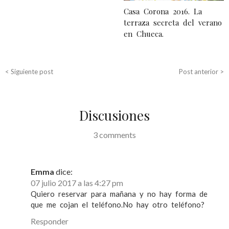
g
Casa Corona 2016. La
a
terraza secreta del verano
en Chueca.
c
i
ó
< Siguiente post
Post anterior >
n
d
Discusiones
e
e
3 comments
n
t
Emma
dice:
r
07 julio 2017 a las 4:27 pm
Quiero reservar para mañana y no hay forma de
a
que me cojan el teléfono.No hay otro teléfono?
d
Responder