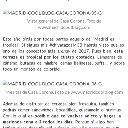
Vista general de Casa Corona. Foto de
www.madridcoolblog.com
Este año oirás por todas partes aquello de “Madrid es
tropical”. Si sigues mis #chivatazosMCB habrás visto que es
uno de los conceptos más
trendy
de 2017. Pues bien,
esta
terraza es tropical por los cuatro costados
. Lámparas de
cáñamo, butacas de mimbre, camas balinesas, puffs… y sobre
todo un montón de colorido.
Mesitas de Casa Corona. Foto de www.madridcoolblog.com
Además de disfrutar de cerveza bien fresquita, también
podrás comer sándwiches, bocadillos, guacamole o hummus.
Con lo cual
es posible que te vuelvas adicto y hagas la
merienda-cena allí todos los días
. Porque si algo han
tenido claro después del
exitazo del año pasado
, es que