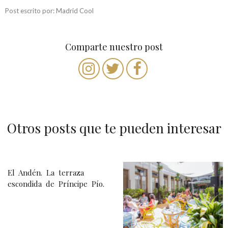
Post escrito por: Madrid Cool
Comparte nuestro post
Otros posts que te pueden interesar
N
El Andén. La terraza
a
escondida de Príncipe Pío.
v
e