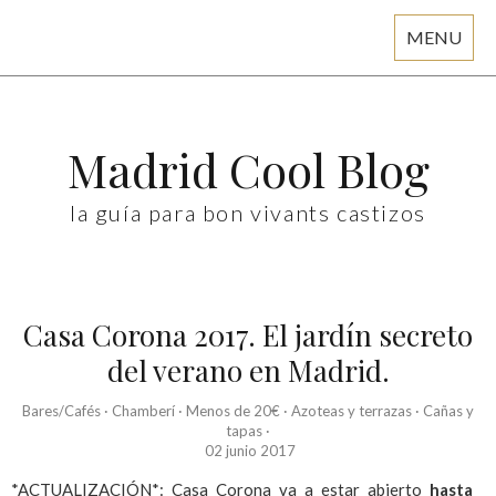
MENU
Skip
to
content
Madrid Cool Blog
la guía para bon vivants castizos
Casa Corona 2017. El jardín secreto
del verano en Madrid.
Bares/Cafés
·
Chamberí
·
Menos de 20€
·
Azoteas y terrazas
·
Cañas y
tapas
·
02 junio 2017
*ACTUALIZACIÓN*: Casa Corona va a estar abierto
hasta