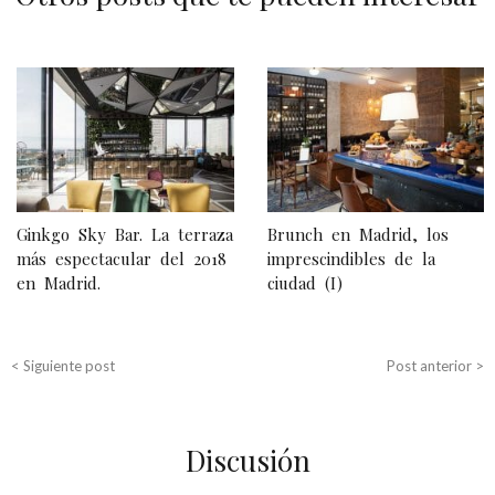
N
a
v
e
g
Ginkgo Sky Bar. La terraza
Brunch en Madrid, los
a
más espectacular del 2018
imprescindibles de la
en Madrid.
ciudad (I)
c
i
ó
< Siguiente post
Post anterior >
n
d
Discusión
e