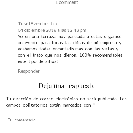
e
1 comment
n
t
TusetEventos
dice:
r
04 diciembre 2018 a las 12:43 pm
Yo en una terraza muy parecida a estas organicé
a
un evento para todas las chicas de mi empresa y
d
acabamos todas encantadísimas con las vistas y
con el trato que nos dieron. 100% recomendables
a
este tipo de sitios!
s
Responder
Deja una respuesta
Tu dirección de correo electrónico no será publicada.
Los
campos obligatorios están marcados con
*
Tu comentario