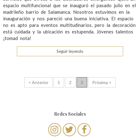
espacio multifuncional que se inauguró el pasado julio en el
madrileño barrio de Salamanca. Nosotros estuvimos en la
inauguración y nos pareció una buena iniciativa. El espacio
no es apto para eventos multitudinarios, pero la decoración
está cuidada y la ubicación es estupenda. Jóvenes talentos
¡tomad nota!
Seguir leyendo
N
< Anterior
1
2
3
Próxima >
a
v
e
Redes Sociales
g
a