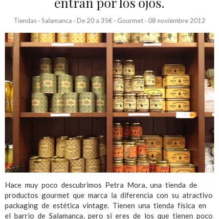
entran por los ojos.
Tiendas
·
Salamanca
·
De 20 a 35€
·
Gourmet
·
08 noviembre 2012
Hace muy poco descubrimos Petra Mora, una tienda de
productos gourmet que marca la diferencia con su atractivo
packaging de estética vintage. Tienen una tienda física en
el barrio de Salamanca, pero si eres de los que tienen poco