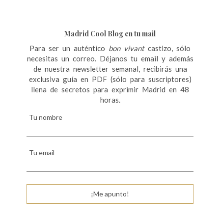
c
i
ó
Madrid Cool Blog en tu mail
n
Para ser un auténtico
bon vivant
castizo, sólo
necesitas un correo. Déjanos tu email y además
d
de nuestra newsletter semanal, recibirás una
e
exclusiva guía en PDF (sólo para suscriptores)
llena de secretos para exprimir Madrid en 48
e
horas.
n
Tu nombre
t
r
Tu email
a
d
a
¡Me apunto!
s