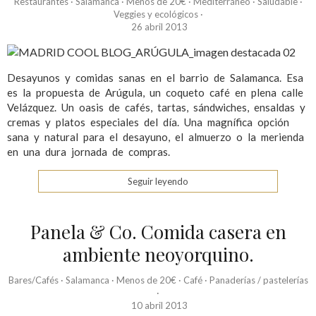
Restaurantes
·
Salamanca
·
Menos de 20€
·
Mediterráneo
·
Saludable
·
Veggies y ecológicos
·
26 abril 2013
Desayunos y comidas sanas en el barrio de Salamanca. Esa
es la propuesta de Arúgula, un coqueto café en plena calle
Velázquez. Un oasis de cafés, tartas, sándwiches, ensaldas y
cremas y platos especiales del día. Una magnífica opción
sana y natural para el desayuno, el almuerzo o la merienda
en una dura jornada de compras.
Seguir leyendo
Panela & Co. Comida casera en
ambiente neoyorquino.
Bares/Cafés
·
Salamanca
·
Menos de 20€
·
Café
·
Panaderías / pastelerías
·
10 abril 2013