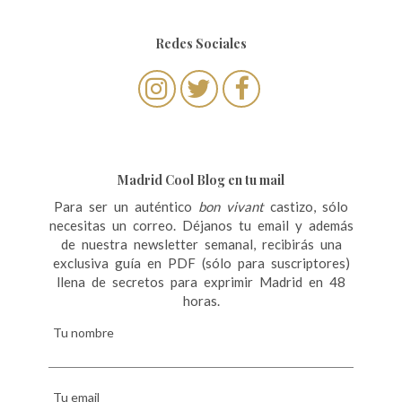
v
e
Redes Sociales
g
a
c
i
ó
Madrid Cool Blog en tu mail
n
Para ser un auténtico
bon vivant
castizo, sólo
necesitas un correo. Déjanos tu email y además
d
de nuestra newsletter semanal, recibirás una
e
exclusiva guía en PDF (sólo para suscriptores)
llena de secretos para exprimir Madrid en 48
e
horas.
n
Tu nombre
t
r
Tu email