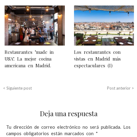
N
a
v
e
g
Restaurantes "made in
Los restaurantes con
a
USA". La mejor cocina
vistas en Madrid más
americana en Madrid.
espectaculares (I)
c
i
ó
< Siguiente post
Post anterior >
n
d
Deja una respuesta
e
e
Tu dirección de correo electrónico no será publicada.
Los
campos obligatorios están marcados con
*