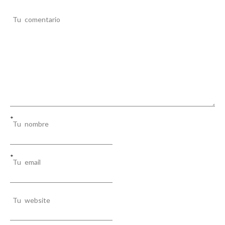
n
t
Tu comentario
r
a
d
a
s
*
Tu nombre
*
Tu email
Tu website